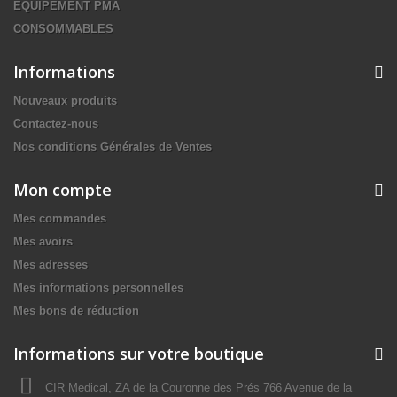
EQUIPEMENT PMA
CONSOMMABLES
Informations
Nouveaux produits
Contactez-nous
Nos conditions Générales de Ventes
Mon compte
Mes commandes
Mes avoirs
Mes adresses
Mes informations personnelles
Mes bons de réduction
Informations sur votre boutique
CIR Medical, ZA de la Couronne des Prés 766 Avenue de la