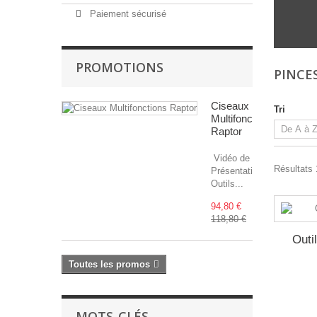
Paiement sécurisé
PROMOTIONS
PINCE
Ciseaux
Tri
Multifonctions
Raptor
Vidéo de
Résultats 1
Présentation
Outils...
94,80 €
118,80 €
Outi
Toutes les promos
MOTS-CLÉS