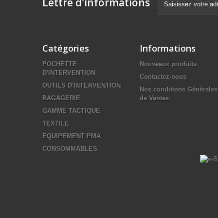
Lettre d'informations
Catégories
Informations
POCHETTE
Nouveaux produits
D'INTERVENTION
Contactez-nous
OUTILS D'INTERVENTION
Nos conditions Générales
BAGAGERIE
de Ventes
GAMME TACTIQUE
TEXTILE
EQUIPEMENT PMA
CONSOMMABLES