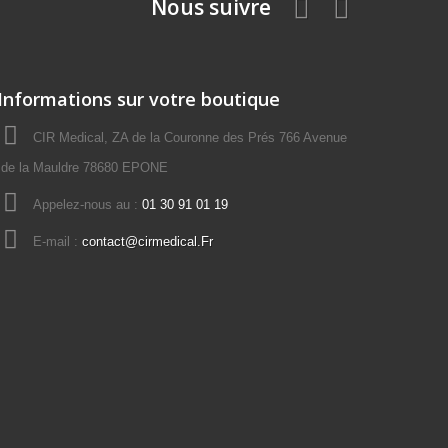
Nous suivre
Informations sur votre boutique
CIR Medical, ZA de la Couronne des Prés 766 Avenue
de la Mauldre 78680 EPONE
Appelez-nous au :
01 30 91 01 19
E-mail :
contact@cirmedical.Fr