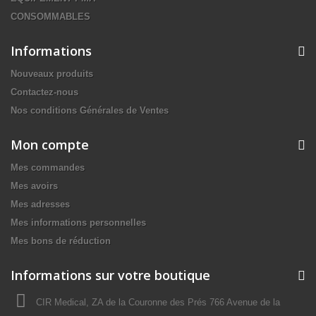
CONSOMMABLES
Informations
Nouveaux produits
Contactez-nous
Nos conditions Générales de Ventes
Mon compte
Mes commandes
Mes avoirs
Mes adresses
Mes informations personnelles
Mes bons de réduction
Informations sur votre boutique
CIR Medical, ZA de la Couronne des Prés 766 Avenue de la