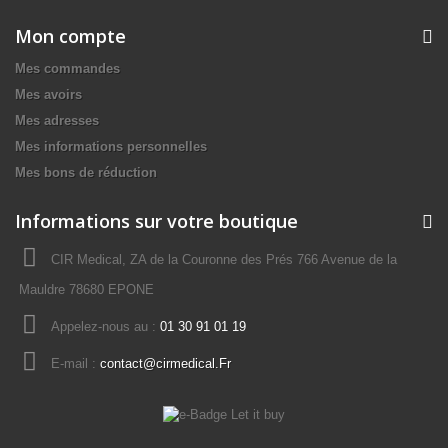
Mon compte
Mes commandes
Mes avoirs
Mes adresses
Mes informations personnelles
Mes bons de réduction
Informations sur votre boutique
CIR Medical, ZA de la Couronne des Prés 766 Avenue de la
Mauldre 78680 EPONE
Appelez-nous au :
01 30 91 01 19
E-mail :
contact@cirmedical.Fr