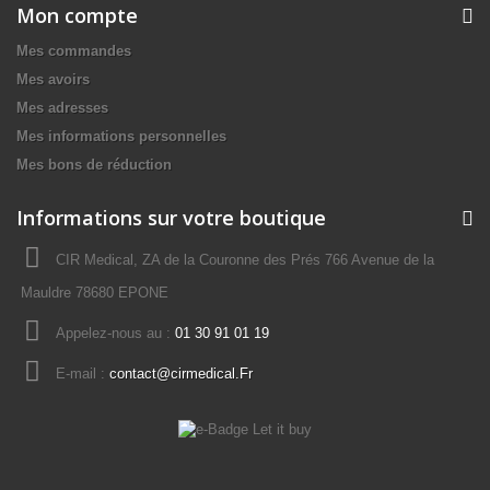
Mon compte
Mes commandes
Mes avoirs
Mes adresses
Mes informations personnelles
Mes bons de réduction
Informations sur votre boutique
CIR Medical, ZA de la Couronne des Prés 766 Avenue de la
Mauldre 78680 EPONE
Appelez-nous au :
01 30 91 01 19
E-mail :
contact@cirmedical.Fr