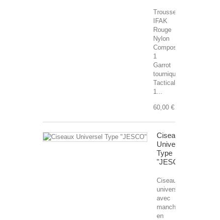
Trousse
IFAK
Rouge
Nylon
Composé:
1
Garrot
tourniquet
Tactical
1...
60,00 €
Ciseaux
Universel
Type
"JESCO"
Ciseaux
universels
avec
manche
en