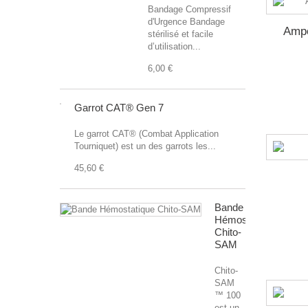
Bandage Compressif
d'Urgence Bandage
Ampo
stérilisé et facile
d’utilisation...
6,00 €
Garrot CAT® Gen 7
Le garrot CAT® (Combat Application
Tourniquet) est un des garrots les...
45,60 €
Bande
Hémostatique
Chito-
SAM
Chito-
SAM
™ 100
est un