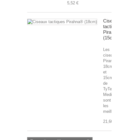
5,52 €
Ciseaux
tactiques
Pirahna®
(15cm)
Les
ciseaux
Piranha
18cm
et
15cm
de
TyTek
Medical
sont
les
meilleures...
21,60 €