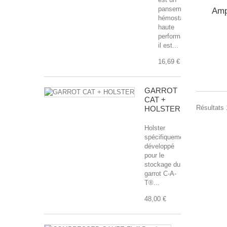
pansement
Amp
hémostatique
haute
performance,
il est...
16,69 €
GARROT
CAT +
Résultats 1
HOLSTER
Holster
spécifiquement
développé
pour le
stockage du
garrot C-A-
T®...
48,00 €